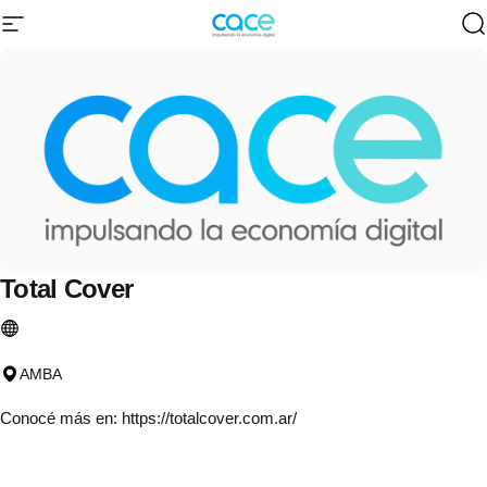
Ir directamente al contenido
Navegación
CACE | Cámara Argentina de Comercio 
B
Total
Cover
AMBA
Conocé más en:
https://totalcover.com.ar/