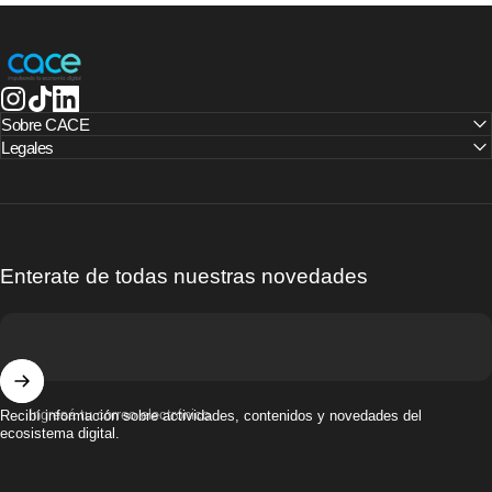
CACE | Cámara Argentina de Comercio Electrónico
Instagram
TikTok
LinkedIn
Sobre CACE
Legales
Enterate de todas nuestras novedades
Ingresá tu correo electrónico
Recibí información sobre actividades, contenidos y novedades del
ecosistema digital.
© 2025