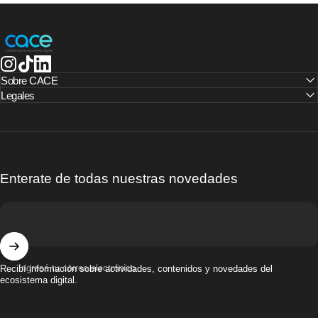
CACE | Cámara Argentina de Comercio Electrónico
Instagram
TikTok
LinkedIn
Sobre CACE
Legales
Enterate de todas nuestras novedades
Ingresá tu correo electrónico
Recibí información sobre actividades, contenidos y novedades del
ecosistema digital.
© 2025