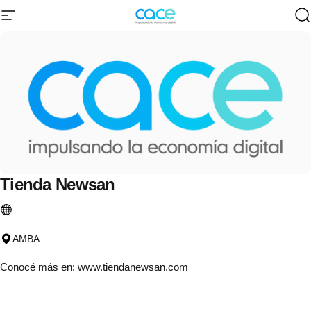
Ir directamente al contenido
Navegación
CACE | Cámara Argentina de Comercio 
B
Tienda
Newsan
AMBA
Conocé más en:
www.tiendanewsan.com