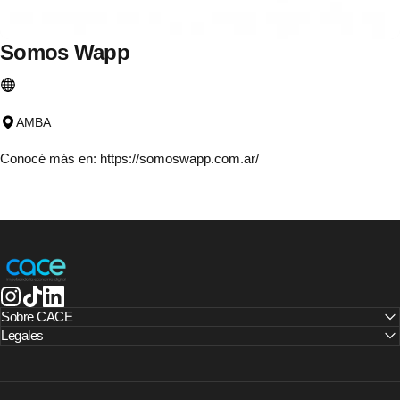
Somos
Wapp
AMBA
Conocé más en:
https://somoswapp.com.ar/
CACE | Cámara Argentina de Comercio Electrónico
Instagram
TikTok
LinkedIn
Sobre CACE
Legales