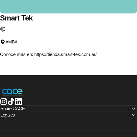
Smart
Tek
AMBA
Conocé más en:
https://tienda.smart-tek.com.ar/
CACE | Cámara Argentina de Comercio Electrónico
Instagram
TikTok
LinkedIn
Sobre CACE
Legales