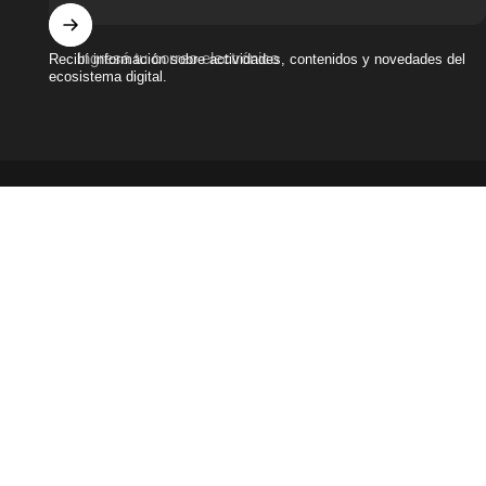
Ingresá tu correo electrónico
Recibí información sobre actividades, contenidos y novedades del
ecosistema digital.
Términos y condiciones
|
Políticas de privacidad