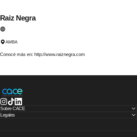
Raiz
Negra
AMBA
Conocé más en:
http://www.raiznegra.com
CACE | Cámara Argentina de Comercio Electrónico
Instagram
TikTok
LinkedIn
Sobre CACE
Legales