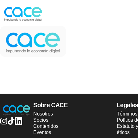
Ir directamente al contenido
CACE | Cámara Argentina de Comercio Electrónico
CACE | Cámara Argentina de Comercio Electrónico
Sobre CACE
Legale
Nosotros
Términos
Socios
Política 
Contenidos
Estatuto 
Instagram
TikTok
LinkedIn
Eventos
éticos