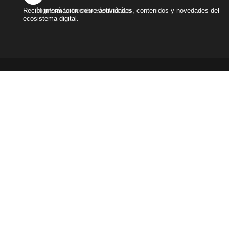
Ingresá tu correo electrónico
Recibí información sobre actividades, contenidos y novedades del
ecosistema digital.
Términos y condiciones
|
Políticas de privacidad