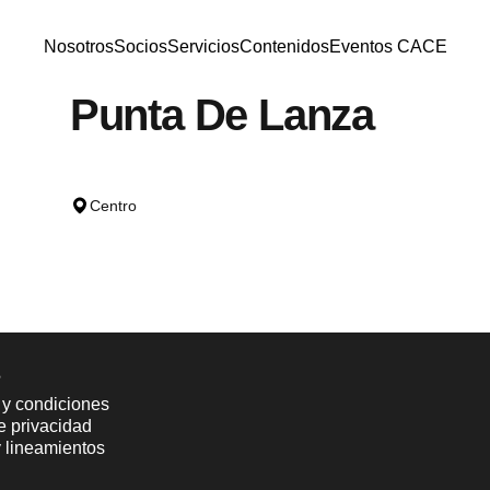
Nosotros
Socios
Servicios
Contenidos
Eventos CACE
Nosotros
Socios
Servicios
Contenidos
Eventos CACE
Punta
De
Lanza
Centro
s
 y condiciones
de privacidad
y lineamientos