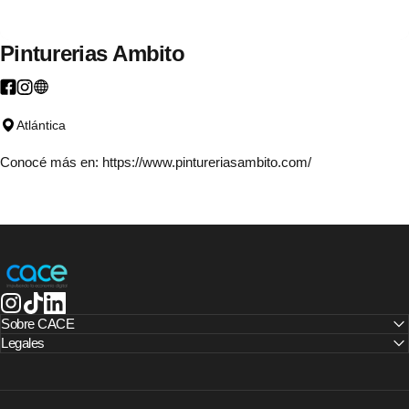
Pinturerias
Ambito
Atlántica
Conocé más en:
https://www.pintureriasambito.com/
CACE | Cámara Argentina de Comercio Electrónico
Instagram
TikTok
LinkedIn
Sobre CACE
Legales