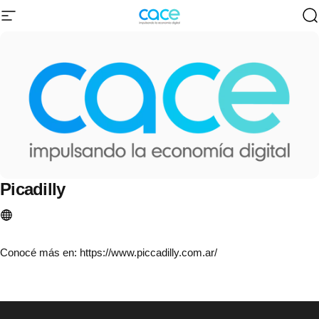
Ir directamente al contenido
Navegación
CACE | Cámara Argentina de Comercio 
B
Picadilly
Conocé más en:
https://www.piccadilly.com.ar/