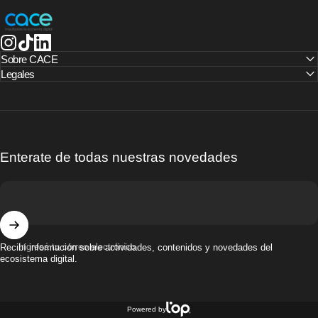
CACE | Cámara Argentina de Comercio Electrónico
Instagram
TikTok
LinkedIn
Sobre CACE
Legales
Enterate de todas nuestras novedades
Ingresá tu correo electrónico
Recibí información sobre actividades, contenidos y novedades del
ecosistema digital.
© 2025
Powered by