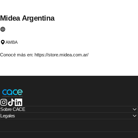
Midea
Argentina
AMBA
Conocé más en:
https://store.midea.com.ar/
CACE | Cámara Argentina de Comercio Electrónico
Instagram
TikTok
LinkedIn
Sobre CACE
Legales