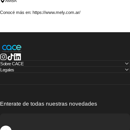
AMBA
Conocé más en:
https://www.mely.com.ar/
CACE | Cámara Argentina de Comercio Electrónico
Instagram
TikTok
LinkedIn
Sobre CACE
Legales
Enterate de todas nuestras novedades