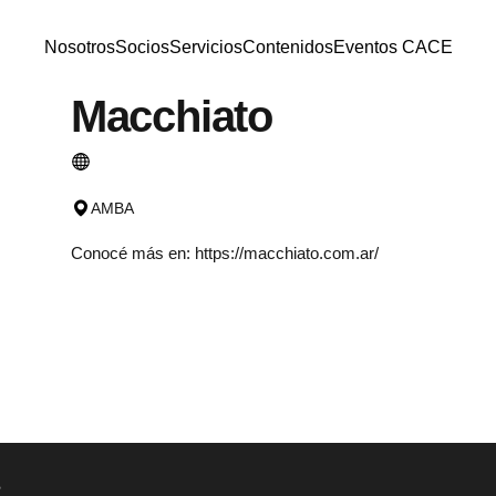
Nosotros
Socios
Servicios
Contenidos
Eventos CACE
Nosotros
Socios
Servicios
Contenidos
Eventos CACE
Macchiato
AMBA
Conocé más en:
https://macchiato.com.ar/
s