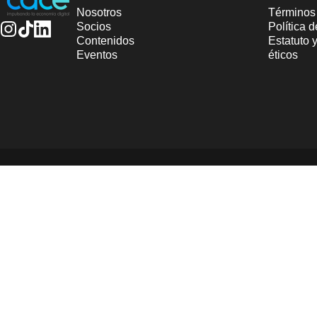
Nosotros
Términos
Socios
Política 
Contenidos
Estatuto 
Instagram
TikTok
LinkedIn
Eventos
éticos
© 2025