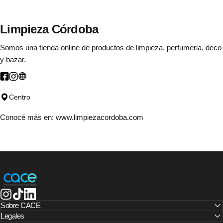
Limpieza
Córdoba
Somos una tienda online de productos de limpieza, perfumeria, deco
y bazar.
Centro
Conocé más en:
www.limpiezacordoba.com
CACE | Cámara Argentina de Comercio Electrónico
Instagram
TikTok
LinkedIn
Sobre CACE
Legales