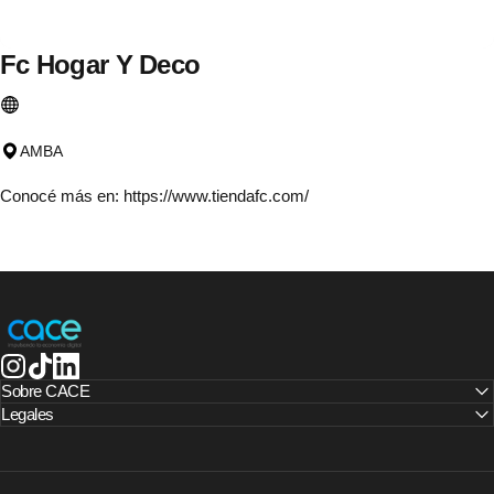
Fc
Hogar
Y
Deco
AMBA
Conocé más en:
https://www.tiendafc.com/
CACE | Cámara Argentina de Comercio Electrónico
Instagram
TikTok
LinkedIn
Sobre CACE
Legales