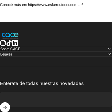
Conocé más en:
https://www.eskeroutdoor.com.ar/
CACE | Cámara Argentina de Comercio Electrónico
Instagram
TikTok
LinkedIn
Sobre CACE
Legales
Enterate de todas nuestras novedades