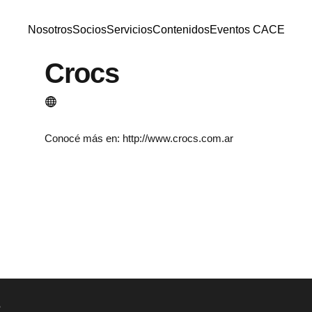
Nosotros
Socios
Servicios
Contenidos
Eventos CACE
Nosotros
Socios
Servicios
Contenidos
Eventos CACE
Crocs
Conocé más en:
http://www.crocs.com.ar
s