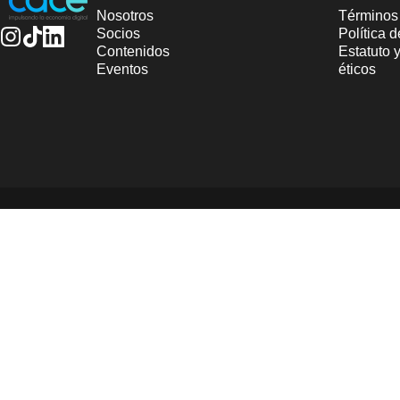
Nosotros
Términos
Socios
Política 
Contenidos
Estatuto 
Instagram
TikTok
LinkedIn
Eventos
éticos
© 2025