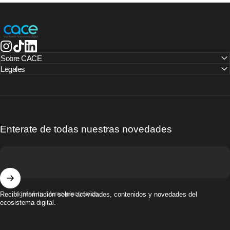
CACE | Cámara Argentina de Comercio Electrónico
Instagram
TikTok
LinkedIn
Sobre CACE
Legales
Enterate de todas nuestras novedades
Ingresá tu correo electrónico
Recibí información sobre actividades, contenidos y novedades del
ecosistema digital.
© 2025