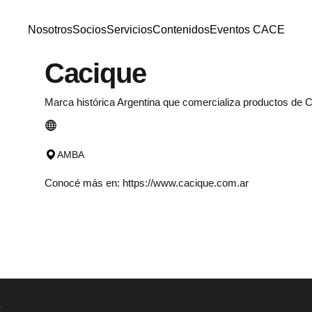
Nosotros
Socios
Servicios
Contenidos
Eventos CACE
Nosotros
Socios
Servicios
Contenidos
Eventos CACE
Cacique
Marca histórica Argentina que comercializa productos de 
AMBA
Conocé más en:
https://www.cacique.com.ar
s