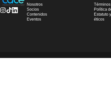
Nosotros
Términos
Socios
Política 
Contenidos
Estatuto 
Instagram
TikTok
LinkedIn
Eventos
éticos
© 2025