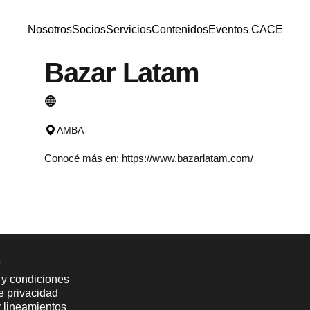
Nosotros
Socios
Servicios
Contenidos
Eventos CACE
Nosotros
Socios
Servicios
Contenidos
Eventos CACE
Bazar
Latam
AMBA
Conocé más en:
https://www.bazarlatam.com/
s
 y condiciones
de privacidad
y lineamientos