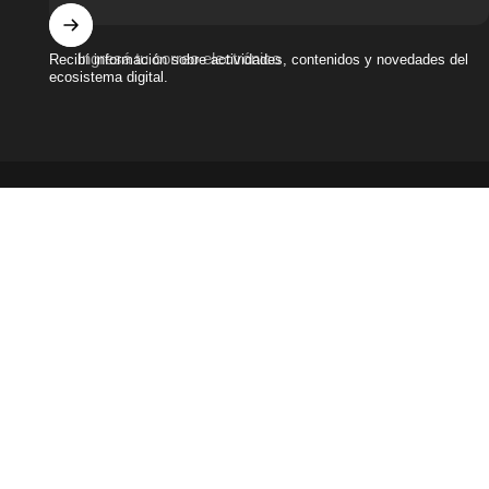
Ingresá tu correo electrónico
Recibí información sobre actividades, contenidos y novedades del
ecosistema digital.
Términos y condiciones
|
Políticas de privacidad