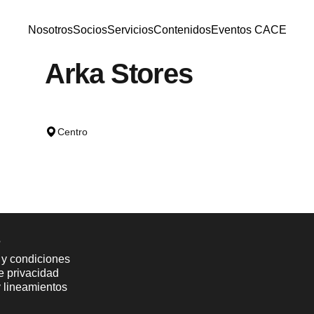
Nosotros
Socios
Servicios
Contenidos
Eventos CACE
Nosotros
Socios
Servicios
Contenidos
Eventos CACE
Arka
Stores
Centro
s
 y condiciones
de privacidad
y lineamientos