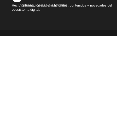
Ingresá tu correo electrónico
Recibí información sobre actividades, contenidos y novedades del
ecosistema digital.
Términos y condiciones
|
Políticas de privacidad