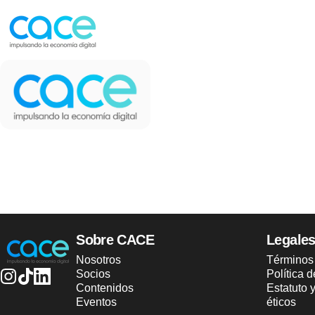
Ir directamente al contenido
CACE | Cámara Argentina de Comercio Electrónico
CACE | Cámara Argentina de Comercio Electrónico
Sobre CACE
Legale
Nosotros
Términos
Socios
Política 
Contenidos
Estatuto 
Instagram
TikTok
LinkedIn
Eventos
éticos