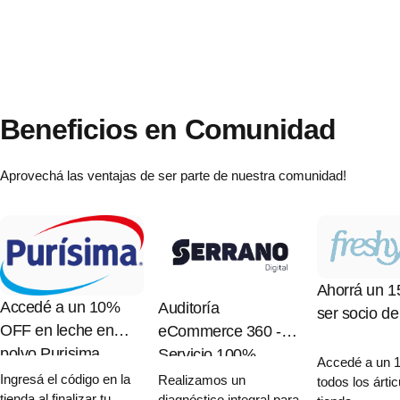
Beneficios
en
Comunidad
Aprovechá las ventajas de ser parte de nuestra comunidad!
Ahorrá un 1
Accedé a un 10%
Auditoría
ser socio 
OFF en leche en
eCommerce 360 -
polvo Purisima
Servicio 100%
Accedé a un 
bonificado
Ingresá el código en la
Realizamos un
todos los ártic
tienda al finalizar tu
diagnóstico integral para